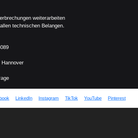
terbrechungen weiterarbeiten
 allen technischen Belangen.
8089
3 Hannover
rage
book
LinkedIn
Instagram
TikTok
YouTube
Pinterest