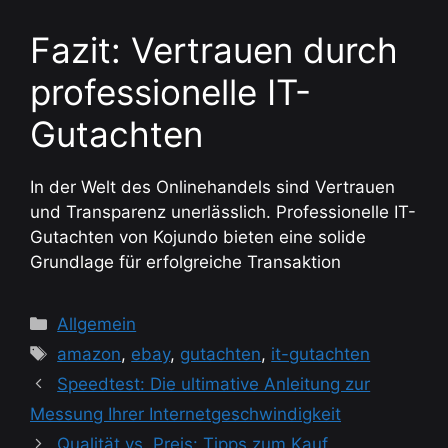
Fazit: Vertrauen durch
professionelle IT-
Gutachten
In der Welt des Onlinehandels sind Vertrauen
und Transparenz unerlässlich. Professionelle IT-
Gutachten von Kojundo bieten eine solide
Grundlage für erfolgreiche Transaktion
Kategorien
Allgemein
Schlagwörter
amazon
,
ebay
,
gutachten
,
it-gutachten
Speedtest: Die ultimative Anleitung zur
Messung Ihrer Internetgeschwindigkeit
Qualität vs. Preis: Tipps zum Kauf