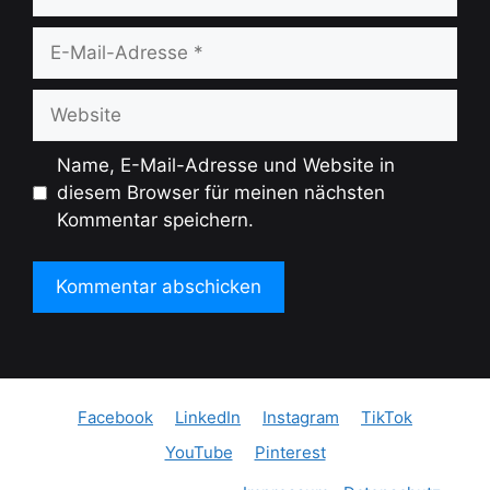
E-
Mail-
Adresse
Website
Name, E-Mail-Adresse und Website in
diesem Browser für meinen nächsten
Kommentar speichern.
Facebook
LinkedIn
Instagram
TikTok
YouTube
Pinterest