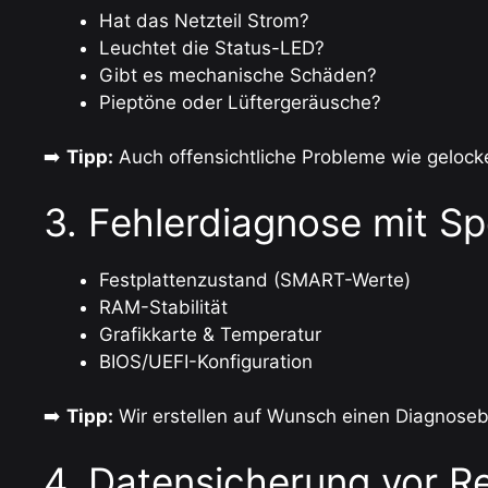
Hat das Netzteil Strom?
Leuchtet die Status-LED?
Gibt es mechanische Schäden?
Pieptöne oder Lüftergeräusche?
➡️
Tipp:
Auch offensichtliche Probleme wie gelocke
3. Fehlerdiagnose mit Sp
Festplattenzustand (SMART-Werte)
RAM-Stabilität
Grafikkarte & Temperatur
BIOS/UEFI-Konfiguration
➡️
Tipp:
Wir erstellen auf Wunsch einen Diagnoseber
4. Datensicherung vor R