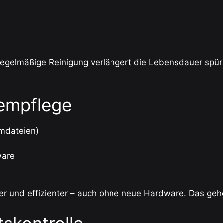
– regelmäßige Reinigung verlängert die Lebensdauer spürb
tempflege
emdateien)
ware
erer und effizienter – auch ohne neue Hardware. Das geh
tskontrolle