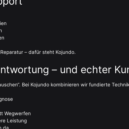
pport
ien
n
en
-Reparatur – dafür steht Kojundo.
rantwortung – und echter K
l tauschen“. Bei Kojundo kombinieren wir fundierte Tech
agnose
tt Wegwerfen
re Leistung
h da