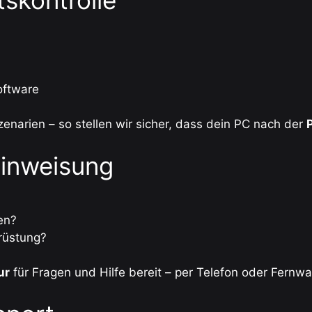
oftware
enarien – so stellen wir sicher, dass dein PC nach der
Einweisung
en?
rüstung?
ur
für Fragen und Hilfe bereit – per Telefon oder Fernwa