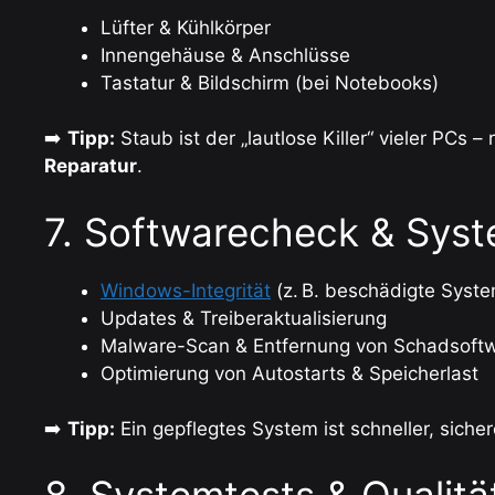
Lüfter & Kühlkörper
Innengehäuse & Anschlüsse
Tastatur & Bildschirm (bei Notebooks)
➡️
Tipp:
Staub ist der „lautlose Killer“ vieler PCs 
Reparatur
.
7. Softwarecheck & Sys
Windows-Integrität
(z. B. beschädigte Syst
Updates & Treiberaktualisierung
Malware-Scan & Entfernung von Schadsoft
Optimierung von Autostarts & Speicherlast
➡️
Tipp:
Ein gepflegtes System ist schneller, sich
8. Systemtests & Qualitä