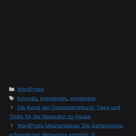
Kategorien
WordPress
Schlagwörter
kojundo
,
webdesign
,
wordpress
Die Kunst der Computerrettung: Tipps und
Tricks für die Reparatur zu Hause
WordPress Meisterklasse: Die Geheimnisse
erfolgreicher Webseiten enthüllt! 💡