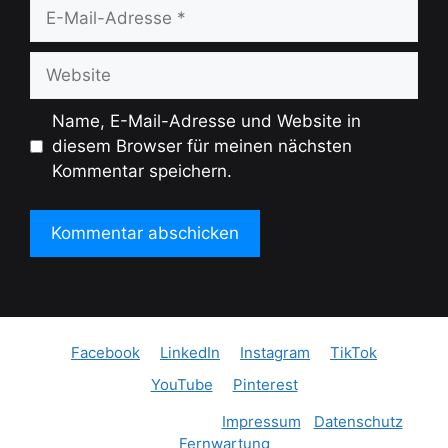
E-
Mail-
Adresse
Website
Name, E-Mail-Adresse und Website in
diesem Browser für meinen nächsten
Kommentar speichern.
Facebook
LinkedIn
Instagram
TikTok
YouTube
Pinterest
Copyright 2022 | Kojundo
Impressum
|
Datenschutz
|
Fernwartung