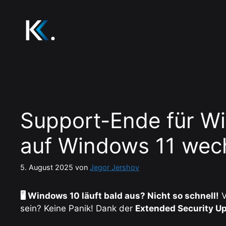
Zum
Inhalt
springen
Support-Ende für Wi
auf Windows 11 wec
5. August 2025
von
Jegor Jershov
🖥️ Windows 10 läuft bald aus? Nicht so schnell!
V
sein? Keine Panik! Dank der
Extended Security U