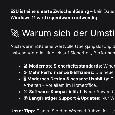
ESU ist eine smarte Zwischenlösung
– kein Dauer
Windows 11 wird irgendwann notwendig.
🚀 Warum sich der Umsti
Auch wenn ESU eine wertvolle Übergangslösung dar
insbesondere in Hinblick auf Sicherheit, Performan
🔐
Modernste Sicherheitsstandards:
Windo
⚙️
Mehr Performance & Effizienz:
Die neue 
🖥
Modernes Design & bessere Usability:
Di
Arbeiten – vor allem im Homeoffice.
🎯
Software-Kompatibilität:
Neue Anwendung
🌍
Langfristiger Support & Updates:
Nur Wi
Unser Tipp:
Planen Sie den Wechsel frühzeitig –